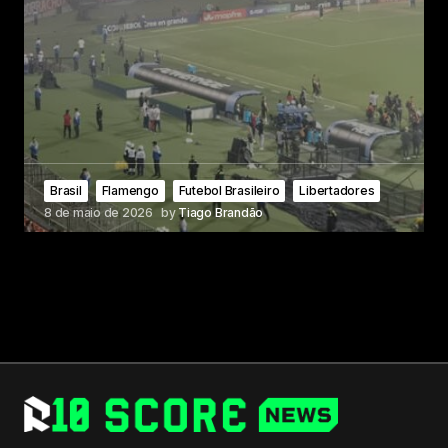
Brasil
Flamengo
Futebol Brasileiro
Libertadores
8 de maio de 2026
by
Tiago Brandão