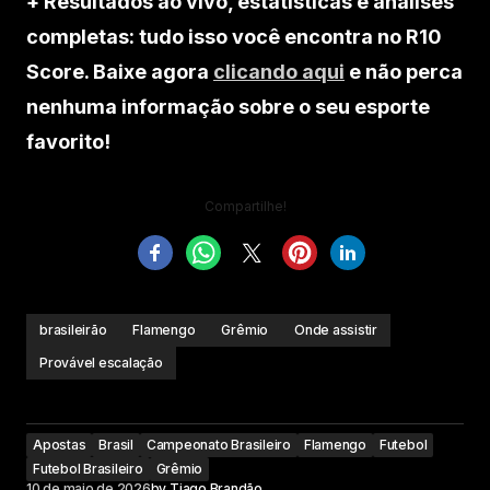
+ Resultados ao vivo, estatísticas e análises
completas: tudo isso você encontra no R10
Score. Baixe agora
clicando aqui
e não perca
nenhuma informação sobre o seu esporte
favorito!
Compartilhe!
brasileirão
Flamengo
Grêmio
Onde assistir
Provável escalação
Apostas
Brasil
Campeonato Brasileiro
Flamengo
Futebol
Futebol Brasileiro
Grêmio
10 de maio de 2026
by
Tiago Brandão