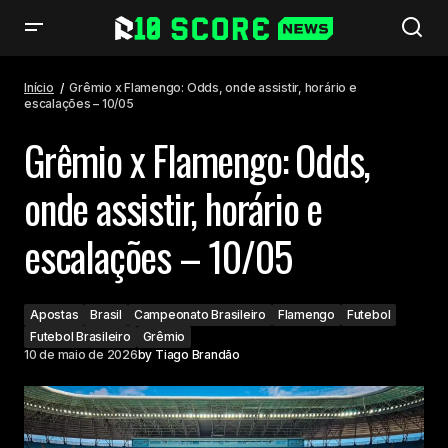
Grêmio x Flamengo: Odds, onde assistir, horário e escalações – 10/05
Início
Grêmio x Flamengo: Odds, onde assistir, horário e
escalações – 10/05
Grêmio x Flamengo: Odds,
onde assistir, horário e
escalações – 10/05
Apostas
Brasil
Campeonato Brasileiro
Flamengo
Futebol
Futebol Brasileiro
Grêmio
10 de maio de 2026
by
Tiago Brandão