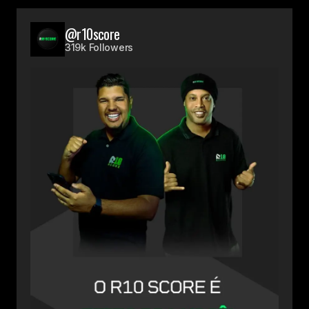
@r10score
319k Followers