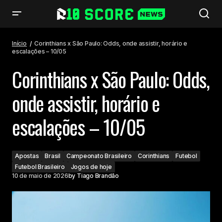
Corinthians x São Paulo: Odds, onde assistir, horário e escalações –
10/05
Início
Corinthians x São Paulo: Odds, onde assistir, horário e
escalações – 10/05
Corinthians x São Paulo: Odds,
onde assistir, horário e
escalações – 10/05
Apostas
Brasil
Campeonato Brasileiro
Corinthians
Futebol
Futebol Brasileiro
Jogos de hoje
10 de maio de 2026
by
Tiago Brandão