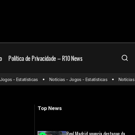
o
Política de Privacidade – R10 News
os - Estatísticas
Notícias - Jogos - Estatísticas
Notícias - J
tir e escalações
Santos e Cruzeiro travam disputa por
Dudu, do Palmeiras
Top News
Real Madrid anuncia destaque da