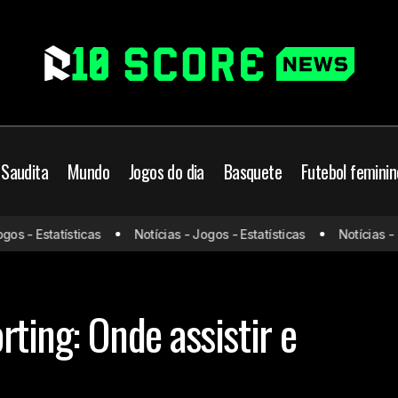
 Saudita
Mundo
Jogos do dia
Basquete
Futebol feminin
 - Estatísticas
Notícias - Jogos - Estatísticas
Notícias - Jog
Club Brugge x Sporting: Onde assis
ue
Mundo
Prováveis escalações
ting: Onde assistir e