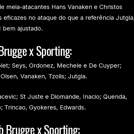
de meia-atacantes Hans Vanaken e Christos
s eficazes no ataque do que a referência Jutgla
 bem ajustado.
Brugge x Sporting:
let; Seys, Ordonez, Mechele e De Cuyper;
Olsen, Vanaken, Tzolis; Jutgla.
cevic; St Juste e Diomande, Inacio; Quenda,
o; Trincao, Gyokeres, Edwards.
b Brugge x Sporting: