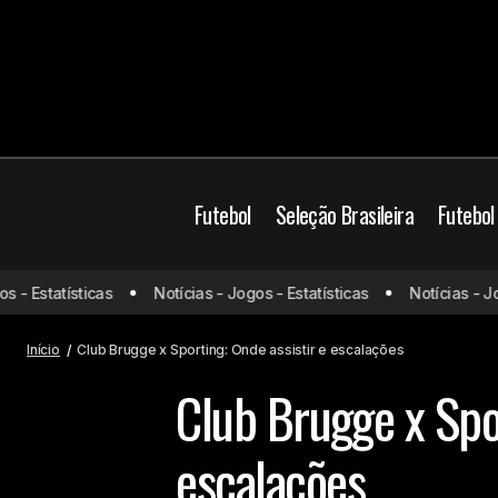
Futebol
Seleção Brasileira
Futebol
 Estatísticas
Notícias - Jogos - Estatísticas
Notícias - Jogos
RB Leipzig x Aston Villa: onde assistir e
Champions Leag
escalações
Início
Club Brugge x Sporting: Onde assistir e escalações
Club Brugge x Spor
escalações