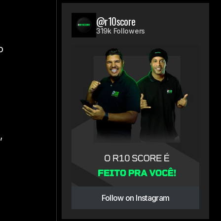
@r10score
319k Followers
o
,
Follow on Instagram