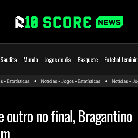
 Saudita
Mundo
Jogos do dia
Basquete
Futebol feminin
Estatísticas
Notícias - Jogos - Estatísticas
Notícias - Jogos 
Com gol no início e outro no final, Bragantino e Cruze
Cruzeiro
e outro no final, Bragantino
am