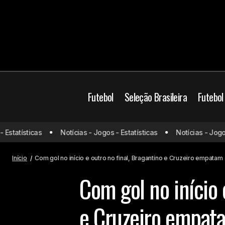
Futebol
Seleção Brasileira
Futebol
Arias vai de vilão para herói,
tatísticas
Notícias - Jogos - Estatísticas
Notícias - Jogos - 
Fluminense empata com o Athletico e
Bragantino
ainda corre riscos
Início
Com gol no início e outro no final, Bragantino e Cruzeiro empatam
Com gol no início 
e Cruzeiro empat