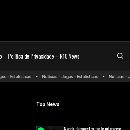
o
Política de Privacidade – R10 News
Alerrandro decide, Vitória vence o
- Estatísticas
Notícias - Jogos - Estatísticas
Notícias - Jogo
iro empatam
Fortaleza e sonha com classificação
para torneio internacional
Top News
Napoli demonstra forte interesse