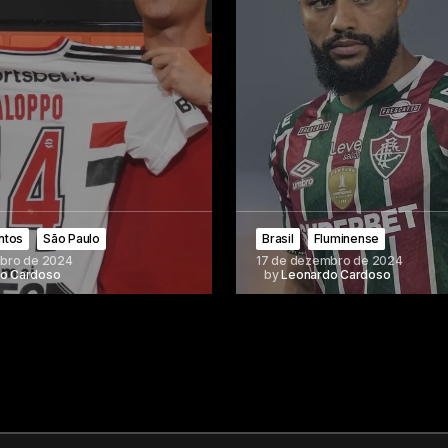
ntos
São Paulo
Brasil
Fluminense
bro de 2024
17 de dezembro de 2024
o Cardoso
by
Leonardo Cardoso