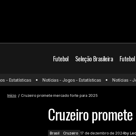
Futebol
Seleção Brasileira
Futebol
- Estatísticas
Notícias - Jogos - Estatísticas
Notícias - Jogo
Atlético confirma saída de atacante e
busca renovações no elenco
Início
Cruzeiro promete mercado forte para 2025
Cruzeiro promete
Brasil
Cruzeiro
17 de dezembro de 2024
by
Le