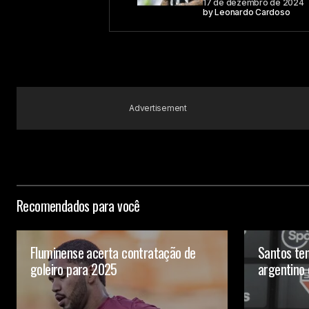
17 de dezembro de 2024
by
Leonardo Cardoso
Advertisement
Recomendados para você
Fluminense acerta contratação de
Santos te
goleiro para 2025
argentino 