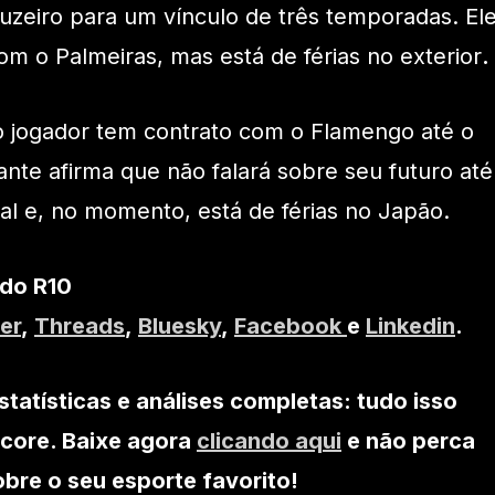
Cruzeiro para um vínculo de três temporadas. El
com o Palmeiras, mas está de férias no exterior
.
o jogador tem contrato com o Flamengo até o
ante afirma que não falará sobre seu futuro até
ual e, no momento, está de férias no Japão.
 do R10
er
,
Threads
,
Bluesky
,
Facebook
e
Linkedin
.
statísticas e análises completas: tudo isso
core. Baixe agora
clicando aqui
e não perca
re o seu esporte favorito!