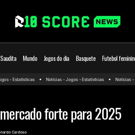
 Saudita
Mundo
Jogos do dia
Basquete
Futebol feminin
s - Estatísticas
Notícias - Jogos - Estatísticas
Notícias - Jo
Cruzeiro promete mercado forte para 2025
Brasil
Cruzeiro
 mercado forte para 2025
onardo Cardoso