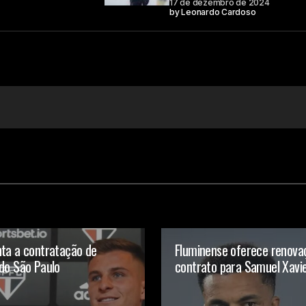
17 de dezembro de 2024
by
Leonardo Cardoso
nta a contratação de
Fluminense oferece renova
do São Paulo
contrato para Samuel Xavi