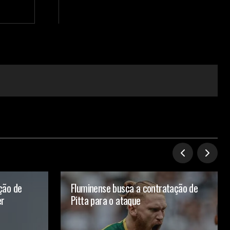
ção de
Fluminense busca a contratação de
er
Pitta para o ataque