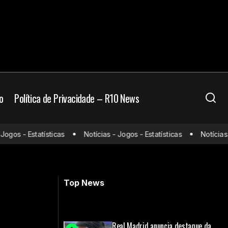
o
Política de Privacidade – R10 News
gos - Estatísticas
Notícias - Jogos - Estatísticas
Notícias - 
Fluminense acerta contratação de
goleiro para 2025
Top News
Real Madrid anuncia destaque da