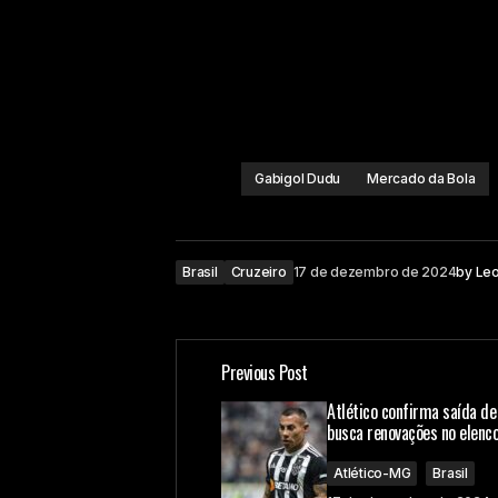
Gabigol Dudu
Mercado da Bola
Brasil
Cruzeiro
17 de dezembro de 2024
by
Le
Previous Post
Atlético confirma saída de
busca renovações no elenc
Atlético-MG
Brasil