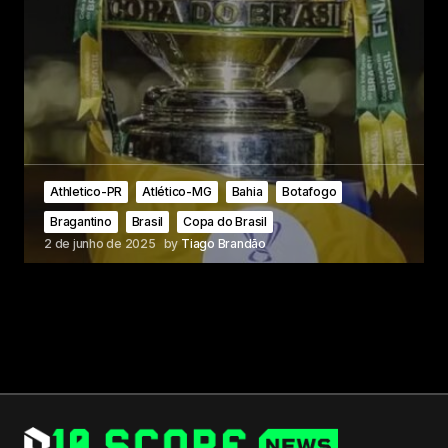
Athletico-PR
Atlético-MG
Bahia
Botafogo
Bragantino
Brasil
Copa do Brasil
2 de junho de 2025
by
Tiago Brandão