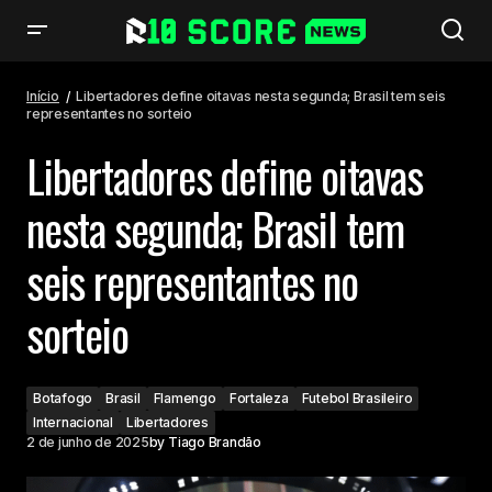
Libertadores define oitavas nesta segunda; Brasil tem seis
representantes no sorteio
Início
Libertadores define oitavas nesta segunda; Brasil tem seis
representantes no sorteio
Libertadores define oitavas
nesta segunda; Brasil tem
seis representantes no
sorteio
Botafogo
Brasil
Flamengo
Fortaleza
Futebol Brasileiro
Internacional
Libertadores
2 de junho de 2025
by
Tiago Brandão