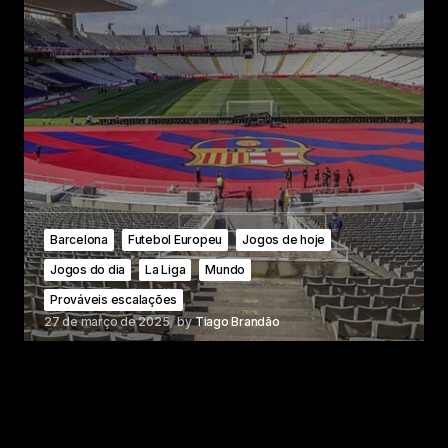
Barcelona
Futebol Europeu
Jogos de hoje
Jogos do dia
La Liga
Mundo
Prováveis escalações
27 de março de 2025
by
Tiago Brandão