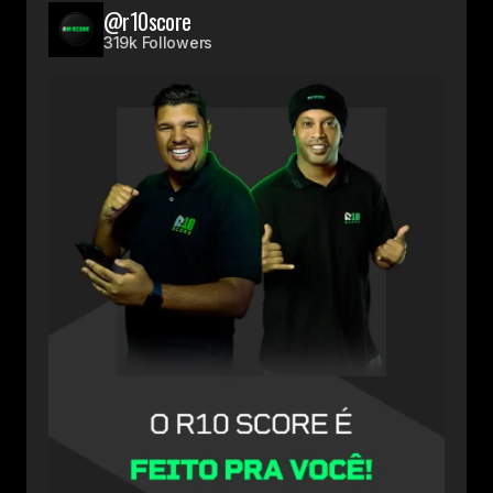
@r10score
319k Followers