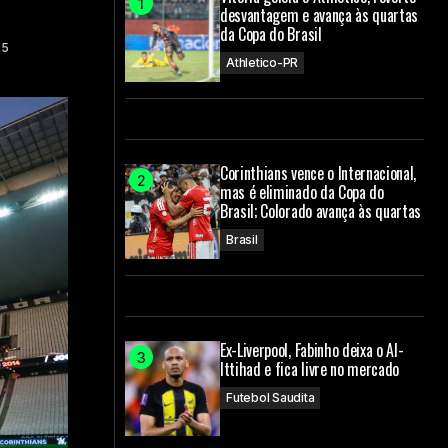
desvantagem e avança às quartas
da Copa do Brasil
25
Athletico-PR
Corinthians vence o Internacional,
mas é eliminado da Copa do
Brasil; Colorado avança às quartas
Brasil
Ex-Liverpool, Fabinho deixa o Al-
Ittihad e fica livre no mercado
Futebol Saudita