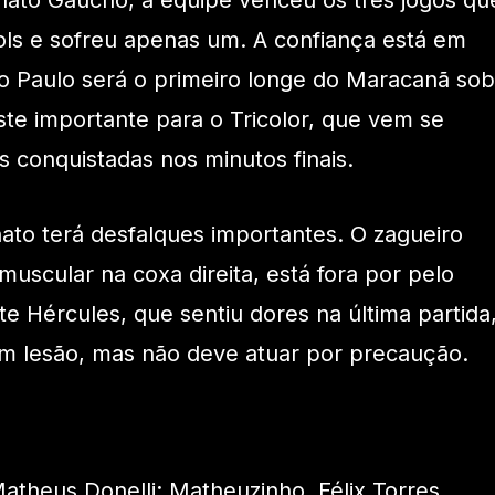
ato Gaúcho, a equipe venceu os três jogos qu
ols e sofreu apenas um. A confiança está em
o Paulo será o primeiro longe do Maracanã sob
te importante para o Tricolor, que vem se
s conquistadas nos minutos finais.
ato terá desfalques importantes. O zagueiro
muscular na coxa direita, está fora por pelo
 Hércules, que sentiu dores na última partida
om lesão, mas não deve atuar por precaução.
atheus Donelli; Matheuzinho, Félix Torres,