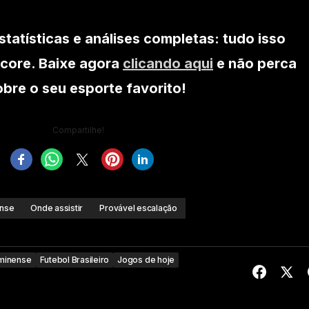
statísticas e análises completas: tudo isso
core. Baixe agora
clicando aqui
e não perca
re o seu esporte favorito!
Compartilhe!
ense
Onde assistir
Provável escalação
minense
Futebol Brasileiro
Jogos de hoje