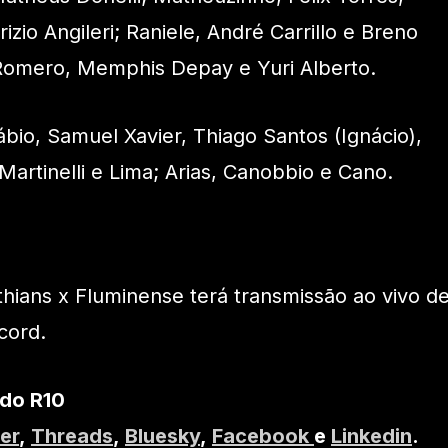
zio Angileri; Raniele, André Carrillo e Breno
 Romero, Memphis Depay e Yuri Alberto.
bio, Samuel Xavier, Thiago Santos (Ignácio),
Martinelli e Lima; Arias, Canobbio e Cano.
thians x Fluminense terá transmissão ao vivo d
cord.
 do R10
er
,
Threads
,
Bluesky
,
Facebook
e
Linkedin
.