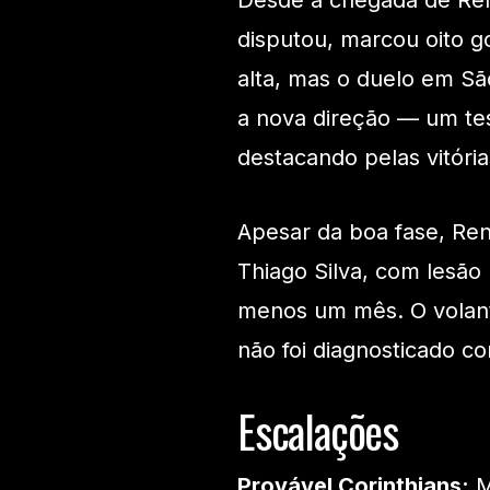
Desde a chegada de Ren
disputou, marcou oito g
alta, mas o duelo em Sã
a nova direção — um tes
destacando pelas vitória
Apesar da boa fase, Ren
Thiago Silva, com lesão 
menos um mês. O volante
não foi diagnosticado c
Escalações
Provável Corinthians:
M