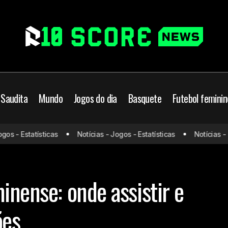
 Saudita
Mundo
Jogos do dia
Basquete
Futebol feminin
Corinthians x Fluminen
rasileiro
Corinthians
Fluminense
s - Estatísticas
Notícias - Jogos - Estatísticas
Notícias - Jo
prováveis escalações
ogos de hoje
Jogos do dia
inense: onde assistir e
ões