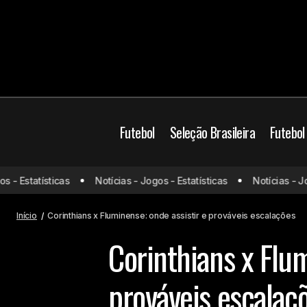
Futebol
Seleção Brasileira
Futebol
Brasil
Campeonato B
- Estatísticas
Notícias - Jogos - Estatísticas
Notícias - Jogo
Flamengo x Juventude: onde assistir e
prováveis escalações
Futebol Brasileiro
J
Início
Corinthians x Fluminense: onde assistir e prováveis escalações
Corinthians x Flum
prováveis escalaç