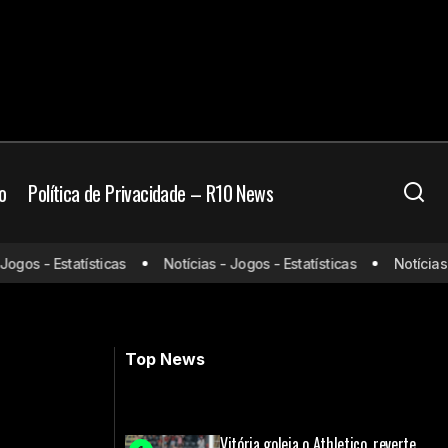
o
Política de Privacidade – R10 News
se: onde assistir e
gos - Estatísticas
Notícias - Jogos - Estatísticas
Notícias - 
Santos x Atlético-MG: onde assistir e
prováveis escalações
Top News
Vitória goleia o Athletico, reverte