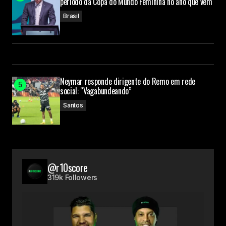
período da Copa do Mundo Feminina no ano que vem
Brasil
Neymar responde dirigente do Remo em rede
social: “Vagabundeando”
Santos
@r10score
319k Followers