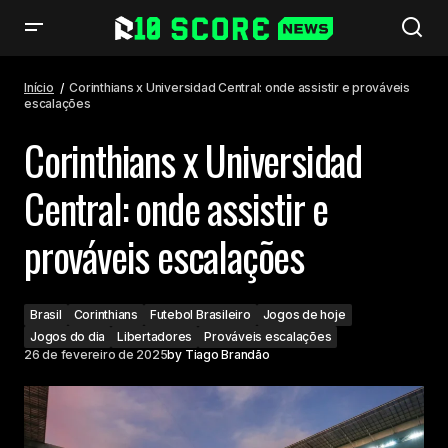
Corinthians x Universidad Central: onde assistir e prováveis escalações
Início
Corinthians x Universidad Central: onde assistir e prováveis
escalações
Corinthians x Universidad
Central: onde assistir e
prováveis escalações
Brasil
Corinthians
Futebol Brasileiro
Jogos de hoje
Jogos do dia
Libertadores
Prováveis escalações
26 de fevereiro de 2025
by
Tiago Brandão