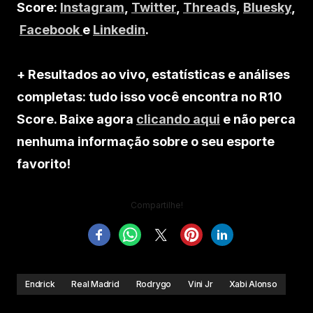
Score:
Instagram
,
Twitter
,
Threads
,
Bluesky
,
Facebook
e
Linkedin
.
+ Resultados ao vivo, estatísticas e análises
completas: tudo isso você encontra no R10
Score. Baixe agora
clicando aqui
e não perca
nenhuma informação sobre o seu esporte
favorito!
Compartilhe!
Endrick
Real Madrid
Rodrygo
Vini Jr
Xabi Alonso