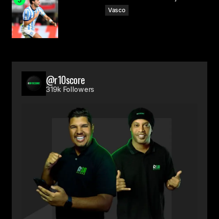
Vasco
@r10score
319k Followers