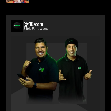
@r10score
319k Followers