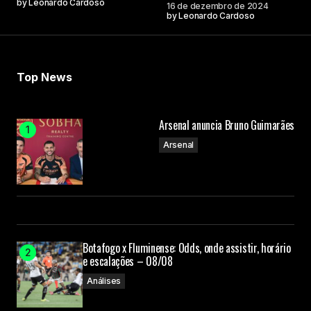
by
Leonardo Cardoso
16 de dezembro de 2024
by
Leonardo Cardoso
Top News
Arsenal anuncia Bruno Guimarães
Arsenal
Botafogo x Fluminense: Odds, onde assistir, horário
e escalações – 08/08
Análises