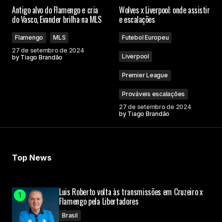
O seu endereço de e-mail não será publicado.
Antigo alvo do Flamengo e cria
Wolves x Liverpool: onde assistir
Campos obrigatórios são marcados com
*
do Vasco, Evander brilha na MLS
e escalações
Flamengo
MLS
Futebol Europeu
Comment
*
27 de setembro de 2024
Liverpool
by
Tiago Brandão
Premier League
Prováveis escalações
Your Name
27 de setembro de 2024
by
Tiago Brandão
Your E-mail
Top News
Submit Comment
Luis Roberto volta às transmissões em Cruzeiro x
Flamengo pela Libertadores
Brasil