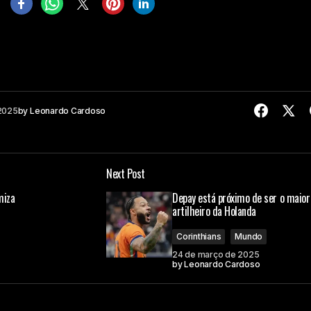
2025
by
Leonardo Cardoso
Next Post
miza
Depay está próximo de ser o maior
artilheiro da Holanda
Corinthians
Mundo
24 de março de 2025
by
Leonardo Cardoso