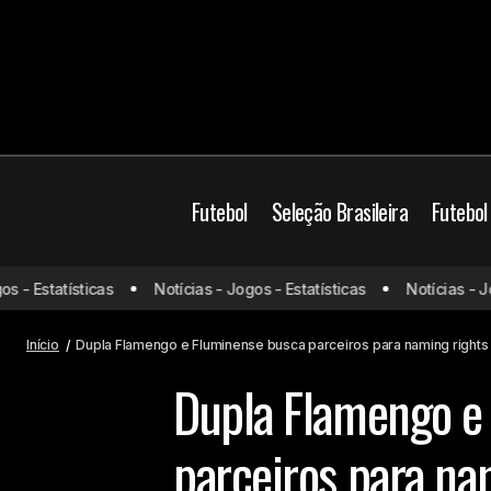
Futebol
Seleção Brasileira
Futebol
Brasil
Flamengo
 Estatísticas
Notícias - Jogos - Estatísticas
Notícias - Jogos
Técnico da Argentina minimiza
declaração de Raphinha
Fluminense
Início
Dupla Flamengo e Fluminense busca parceiros para naming right
Dupla Flamengo e
parceiros para na