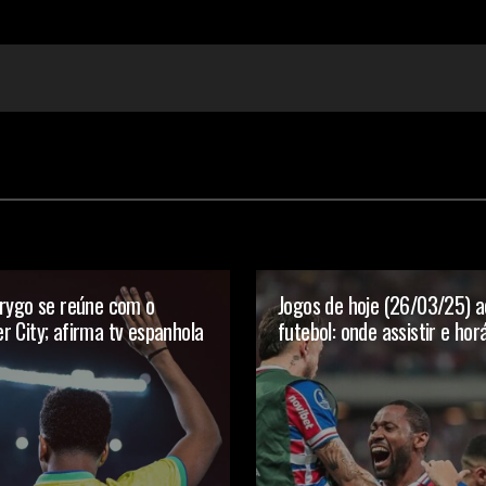
drygo se reúne com o
Jogos de hoje (26/03/25) a
 City; afirma tv espanhola
futebol: onde assistir e hor