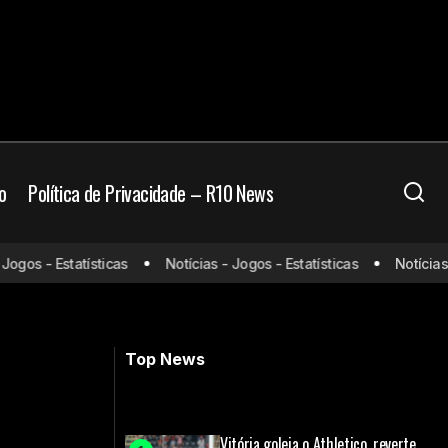
o
Política de Privacidade – R10 News
ng rights do
os - Estatísticas
Notícias - Jogos - Estatísticas
Notícias - J
Depay está próximo de ser o maior
artilheiro da Holanda
Top News
Vitória goleia o Athletico, reverte