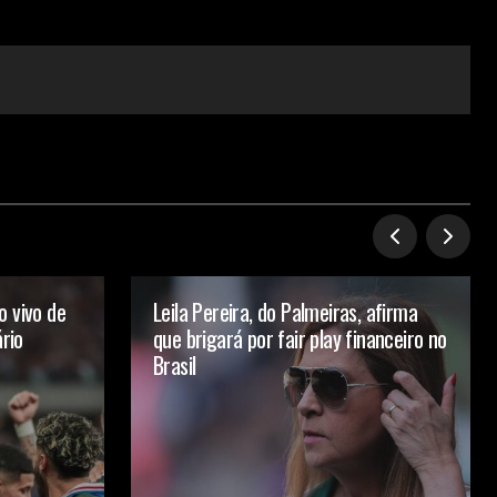
o vivo de
Leila Pereira, do Palmeiras, afirma
ário
que brigará por fair play financeiro no
Brasil