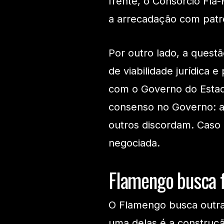
frente, o Consórcio Fla
a arrecadação com patr
Por outro lado, a quest
de viabilidade jurídica 
com o Governo do Estado
consenso no Governo: a
outros discordam. Caso h
negociada.
Flamengo busca f
O Flamengo busca outra
uma delas é a construç