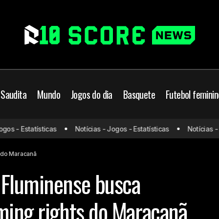
 Saudita
Mundo
Jogos do dia
Basquete
Futebol feminin
Dupla Flamengo e Fluminense busca parceiros para nami
 - Estatísticas
Notícias - Jogos - Estatísticas
Notícias - Jog
Maracanã
s do Maracanã
 Fluminense busca
ming rights do Maracanã