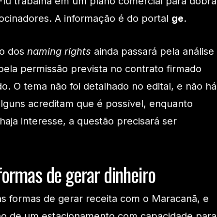
-Flu trabalha em um plano comercial para dobra
ocinadores. A informação é do portal
ge
.
ão dos
naming rights
ainda passará pela análise
e pela permissão prevista no contrato firmado
. O tema não foi detalhado no edital, e não há
lguns acreditam que é possível, enquanto
aja interesse, a questão precisará ser
ormas de gerar dinheiro
s formas de gerar receita com o Maracanã, e
ão de um estacionamento com capacidade para