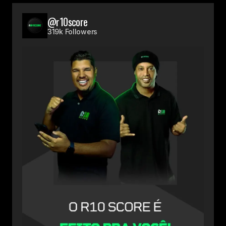
@r10score
319k Followers