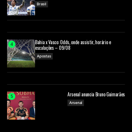
Brasil
Bahia x Vasco: Odds, onde assistir, horário e
escalações – 09/08
Apostas
Arsenal anuncia Bruno Guimarães
Arsenal