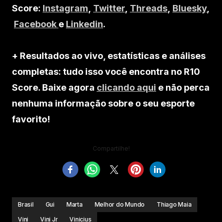
Score:
Instagram
,
Twitter
,
Threads
,
Bluesky
,
Facebook
e
Linkedin
.
+ Resultados ao vivo, estatísticas e análises
completas: tudo isso você encontra no R10
Score. Baixe agora
clicando aqui
e não perca
nenhuma informação sobre o seu esporte
favorito!
Compartilhe!
Brasil
Gui
Marta
Melhor do Mundo
Thiago Maia
Vini
Vini Jr
Vinicius