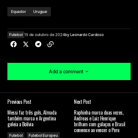
Equador
Uruguai
Futebol
15 de outubro de 2024
by
Leonardo Cardoso
Add a comment
Add a comment
Previous Post
Next Post
O seu endereço de e-mail não será publicado.
Messi faz três gols, Almada
Raphinha marca duas vezes,
Campos obrigatórios são marcados com
*
também marca e Argentina
Andreas e Luiz Henrique
goleia a Bolívia
brilham com golaços e Brasil
convence ao vencer o Peru
Comment
*
Futebol
Futebol Europeu