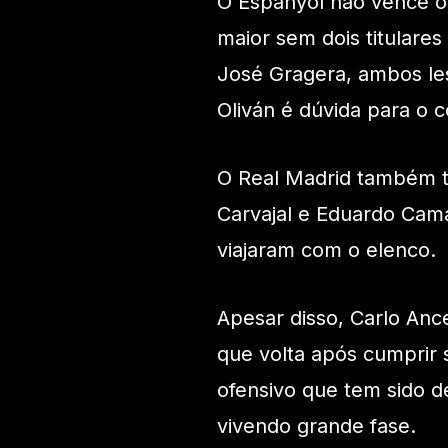
O Espanyol não vence o 
maior sem dois titulare
José Gragera, ambos les
Oliván é dúvida para o c
O Real Madrid também te
Carvajal e Eduardo Ca
viajaram com o elenco.
Apesar disso, Carlo Ance
que volta após cumprir 
ofensivo que tem sido 
vivendo grande fase.