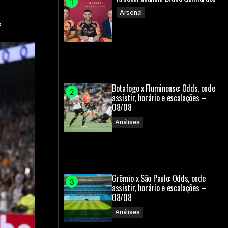
Arsenal
o
Botafogo x Fluminense: Odds, onde
assistir, horário e escalações –
08/08
Análises
Grêmio x São Paulo: Odds, onde
assistir, horário e escalações –
08/08
Análises