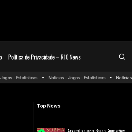
o
Política de Privacidade – R10 News
e assistir e
gos - Estatísticas
Notícias - Jogos - Estatísticas
Notícias - 
Bahia x Vitória: onde assistir e
prováveis escalações
Top News
Arsenal anuncia Bruno Guimarães