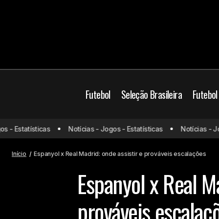
Futebol
Seleção Brasileira
Futebol
Jogos de hoje
Jogo
- Estatísticas
Notícias - Jogos - Estatísticas
Notícias - Jogo
Rony vê nova negociação frustrada e
futuro segue indefinido no Palmeiras
Prováveis escalaçõ
Início
Espanyol x Real Madrid: onde assistir e prováveis escalações
Espanyol x Real Ma
prováveis escalaç