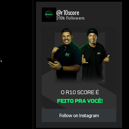
@r10score
319k Followers
,
m
Follow on Instagram