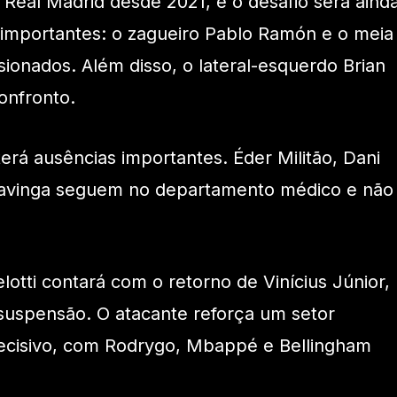
Real Madrid desde 2021, e o desafio será aind
s importantes: o zagueiro Pablo Ramón e o meia
ionados. Além disso, o lateral-esquerdo Brian
onfronto.
rá ausências importantes. Éder Militão, Dani
mavinga seguem no departamento médico e não
lotti contará com o retorno de Vinícius Júnior,
suspensão. O atacante reforça um setor
decisivo, com Rodrygo, Mbappé e Bellingham