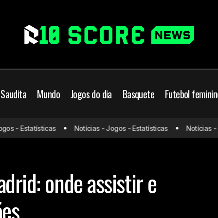
 Saudita
Mundo
Jogos do dia
Basquete
Futebol feminin
Espanyol x Real Madrid: ond
s do dia
La Liga
Mundo
s - Estatísticas
Notícias - Jogos - Estatísticas
Notícias - Jo
prováveis escalações
es
Real Madrid
drid: onde assistir e
ões