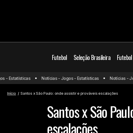
Futebol
Seleção Brasileira
Futebol
Brasil
Campeonato B
- Estatísticas
Notícias - Jogos - Estatísticas
Notícias - Jogo
Corinthians x Noroeste: onde assistir e
prováveis escalações
Jogos do dia
Prová
Início
Santos x São Paulo: onde assistir e prováveis escalações
Santos x São Paulo
escalações