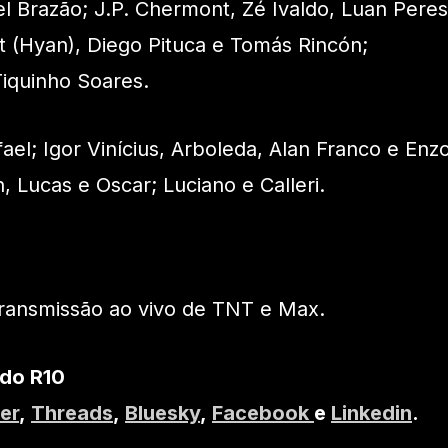
l Brazão; J.P. Chermont, Zé Ivaldo, Luan Peres
 (Hyan), Diego Pituca e Tomás Rincón;
Tiquinho Soares.
ael; Igor Vinícius, Arboleda, Alan Franco e Enz
n, Lucas e Oscar; Luciano e Calleri.
transmissão ao vivo de TNT e Max.
 do R10
er
,
Threads
,
Bluesky
,
Facebook
e
Linkedin
.