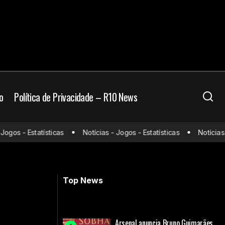
o
Política de Privacidade – R10 News
 onde assistir e
gos - Estatísticas
Notícias - Jogos - Estatísticas
Notícias - 
Jogos de hoje (02/02/25) ao vivo de
ões
futebol: onde assistir e horário
Top News
Arsenal anuncia Bruno Guimarães