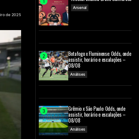
Arsenal
eiro de 2025
Botafogo x Fluminense: Odds, onde
assistir, horário e escalações –
08/08
Análises
Grêmio x São Paulo: Odds, onde
assistir, horário e escalações –
08/08
Análises