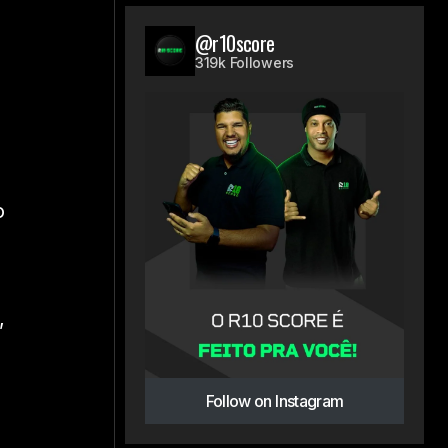
@r10score
319k Followers
o
,
Follow on Instagram