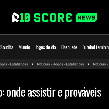
 Saudita
Mundo
Jogos do dia
Basquete
Futebol feminin
Santos x São Paulo:
rasileiro
Futebol Brasileiro
Jogos de hoje
s - Estatísticas
Notícias - Jogos - Estatísticas
Notícias - Jo
prováveis escalaç
veis escalações
Santos
: onde assistir e prováveis