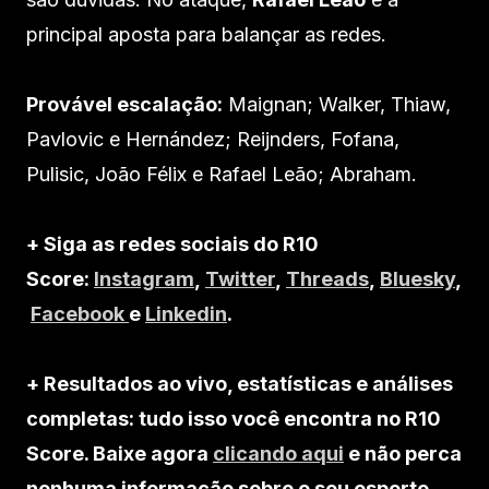
principal aposta para balançar as redes.
Provável escalação:
Maignan; Walker, Thiaw,
Pavlovic e Hernández; Reijnders, Fofana,
Pulisic, João Félix e Rafael Leão; Abraham.
+ Siga as redes sociais do R10
Score:
Instagram
,
Twitter
,
Threads
,
Bluesky
,
Facebook
e
Linkedin
.
+ Resultados ao vivo, estatísticas e análises
completas: tudo isso você encontra no R10
Score. Baixe agora
clicando aqui
e não perca
nenhuma informação sobre o seu esporte