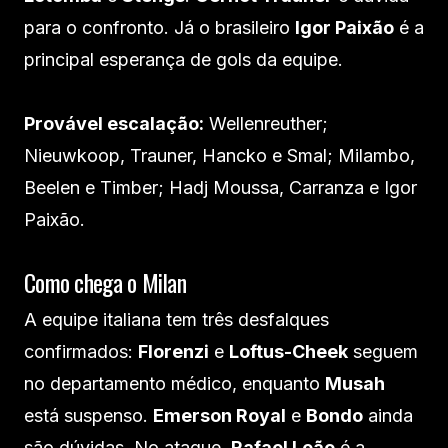
para o confronto. Já o brasileiro
Igor Paixão
é a
principal esperança de gols da equipe.
Provável escalação:
Wellenreuther;
Nieuwkoop, Trauner, Hancko e Smal; Milambo,
Beelen e Timber; Hadj Moussa, Carranza e Igor
Paixão.
Como chega o Milan
A equipe italiana tem três desfalques
confirmados:
Florenzi
e
Loftus-Cheek
seguem
no departamento médico, enquanto
Musah
está suspenso.
Emerson Royal
e
Bondo
ainda
são dúvidas. No ataque,
Rafael Leão
é a