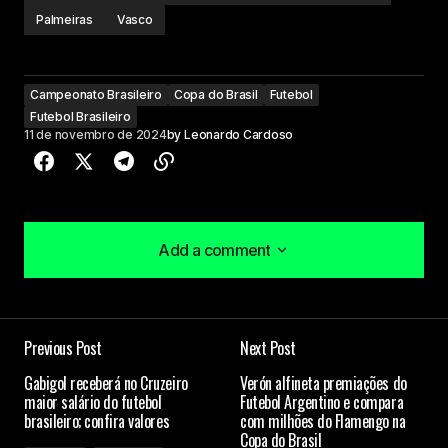
Palmeiras
Vasco
Campeonato Brasileiro
Copa do Brasil
Futebol
Futebol Brasileiro
11 de novembro de 2024
by
Leonardo Cardoso
Add a comment
Add a comment
Previous Post
Next Post
O seu endereço de e-mail não será publicado.
Gabigol receberá no Cruzeiro
Verón alfineta premiações do
Campos obrigatórios são marcados com
*
maior salário do futebol
Futebol Argentino e compara
brasileiro; confira valores
com milhões do Flamengo na
Copa do Brasil
Comment
*