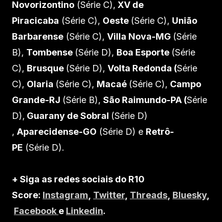
Novorizontino
(Série C),
XV de
Piracicaba
(Série C),
Oeste
(Série C),
União
Barbarense
(Série C),
Villa Nova-MG
(Série
B),
Tombense
(Série D),
Boa Esporte
(Série
C),
Brusque
(Série D),
Volta Redonda (
Série
C),
Olaria
(Série C),
Macaé
(Série C),
Campo
Grande-RJ
(Série B),
São Raimundo-PA (
Série
D),
Guarany de Sobral
(Série D)
,
Aparecidense-GO
(Série D) e
Retrô-
PE
(Série D).
+ Siga as redes sociais do R10
Score:
Instagram
,
Twitter
,
Threads
,
Bluesky
,
Facebook
e
Linkedin
.