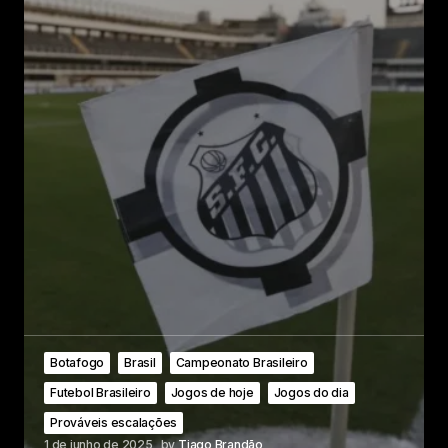
Botafogo
Brasil
Campeonato Brasileiro
Futebol Brasileiro
Jogos de hoje
Jogos do dia
Prováveis escalações
1 de junho de 2025
by
Tiago Brandão