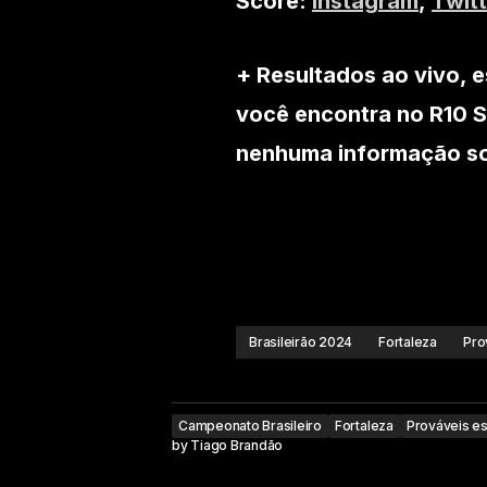
Score:
Instagram
,
Twitt
+ Resultados ao vivo, e
você encontra no R10 S
nenhuma informação sob
Brasileirão 2024
Fortaleza
Pro
Campeonato Brasileiro
Fortaleza
Prováveis e
by
Tiago Brandão