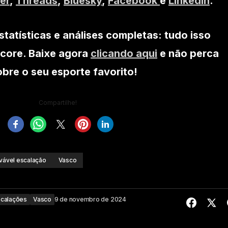
er
,
Threads
,
Bluesky
,
Facebook
e
Linkedin
.
statísticas e análises completas: tudo isso
core. Baixe agora
clicando aqui
e não perca
re o seu esporte favorito!
Compartilhe!
vável escalação
Vasco
scalações
Vasco
9 de novembro de 2024