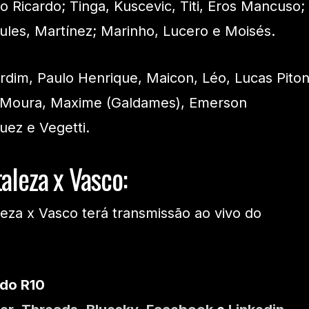
 Ricardo; Tinga, Kuscevic, Titi, Eros Mancuso;
les, Martínez; Marinho, Lucero e Moisés.
dim, Paulo Henrique, Maicon, Léo, Lucas Piton
 Moura, Maxime (Galdames), Emerson
ez e Vegetti.
taleza x Vasco:
leza x Vasco terá transmissão ao vivo do
 do R10