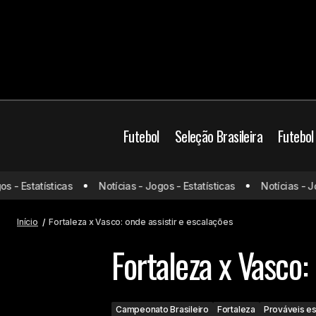
Futebol
Seleção Brasileira
Futebol
Campeonato Brasilei
- Estatísticas
Notícias - Jogos - Estatísticas
Notícias - Jogo
Vitória x Corinthians: onde assistir e
escalações
Vasco
Início
Fortaleza x Vasco: onde assistir e escalações
Fortaleza x Vasco:
Campeonato Brasileiro
Fortaleza
Prováveis e