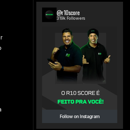
@r10score
319k Followers
r
o
a
Follow on Instagram