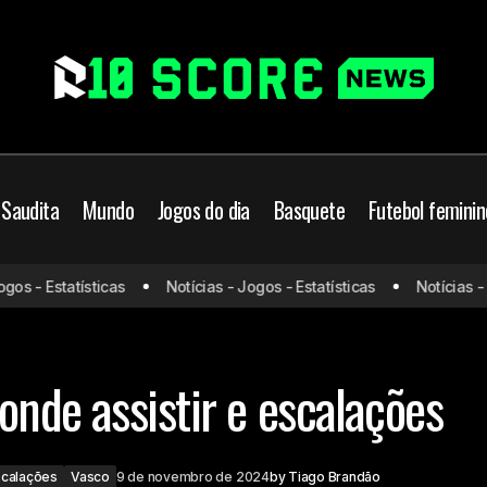
 Saudita
Mundo
Jogos do dia
Basquete
Futebol feminin
Fortaleza x Vasco: onde as
ro
Fortaleza
Prováveis escalações
s - Estatísticas
Notícias - Jogos - Estatísticas
Notícias - Jo
escalações
 onde assistir e escalações
scalações
Vasco
9 de novembro de 2024
by
Tiago Brandão