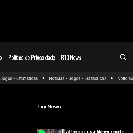
o
Política de Privacidade – R10 News
sistir e
gos - Estatísticas
Notícias - Jogos - Estatísticas
Notícias - 
Atlético-GO x RB Bragantino: onde
assistir e escalações
Top News
Vitória goleia o Athletico, reverte