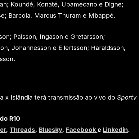
n; Koundé, Konaté, Upamecano e Digne;
se; Barcola, Marcus Thuram e Mbappé.
son; Palsson, Ingason e Gretarsson;
on, Johannesson e Ellertsson; Haraldsson,
sson.
a x Islândia terá transmissão ao vivo do
Sportv
 do R10
er
,
Threads
,
Bluesky
,
Facebook
e
Linkedin
.