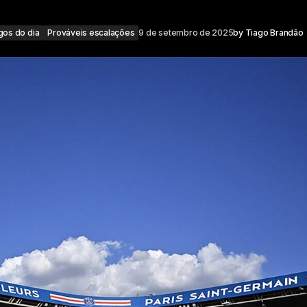
gos do dia
Prováveis escalações
9 de setembro de 2025
by
Tiago Brandão