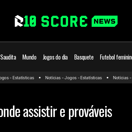
 Saudita
Mundo
Jogos do dia
Basquete
Futebol feminin
França x Islândia: onde as
Europeu
Jogos de hoje
Jogos do dia
s - Estatísticas
Notícias - Jogos - Estatísticas
Notícias - Jo
escalações
es
onde assistir e prováveis