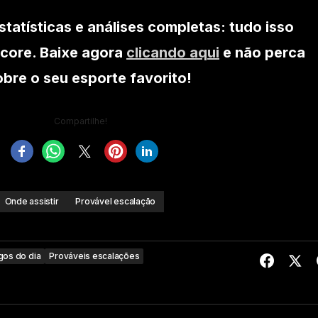
statísticas e análises completas: tudo isso
core. Baixe agora
clicando aqui
e não perca
re o seu esporte favorito!
Compartilhe!
Onde assistir
Provável escalação
gos do dia
Prováveis escalações