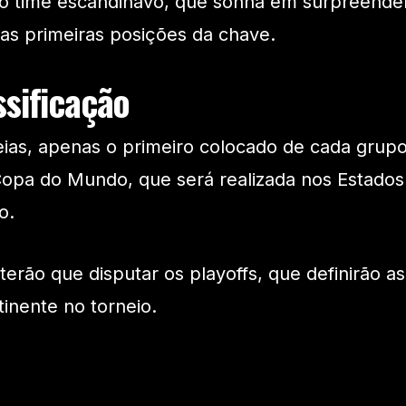
ao time escandinavo, que sonha em surpreende
las primeiras posições da chave.
ssificação
eias, apenas o primeiro colocado de cada grup
Copa do Mundo, que será realizada nos Estados
o.
erão que disputar os playoffs, que definirão as
inente no torneio.