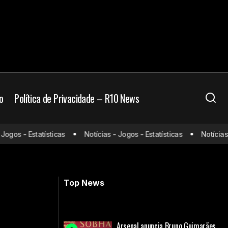
o
Política de Privacidade – R10 News
sistir e prováveis
gos - Estatísticas
Notícias - Jogos - Estatísticas
Notícias - 
Sérvia x Inglaterra: onde assistir e
prováveis escalações
Top News
Arsenal anuncia Bruno Guimarães