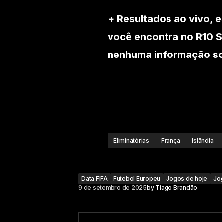
+ Resultados ao vivo, e
você encontra no R10 S
nenhuma informação sob
Eliminatórias
França
Islândia
Data FIFA
Futebol Europeu
Jogos de hoje
Jo
9 de setembro de 2025
by
Tiago Brandão