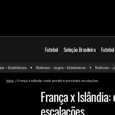
Futebol
Seleção Brasileira
Futebol
Data FIFA
Futebol 
- Estatísticas
Notícias - Jogos - Estatísticas
Notícias - Jogo
Hungria x Portugal: onde assistir e
prováveis escalações
Prováveis escalaçõ
Início
França x Islândia: onde assistir e prováveis escalações
França x Islândia: 
escalações