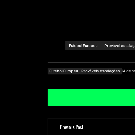
Futebol Europeu
Provável escalaç
Futebol Europeu
Prováveis escalações
14 de 
Previous Post
O seu endereço de e-mail não ser