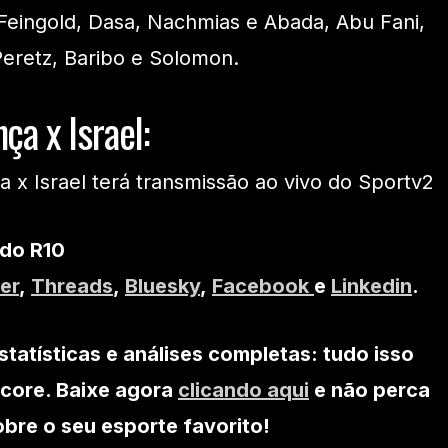
 Feingold, Dasa, Nachmias e Abada, Abu Fani,
eretz, Baribo e Solomon.
ça x Israel:
a x Israel terá transmissão ao vivo do Sportv2
 do R10
er
,
Threads
,
Bluesky
,
Facebook
e
Linkedin
.
statísticas e análises completas: tudo isso
core. Baixe agora
clicando aqui
e não perca
re o seu esporte favorito!