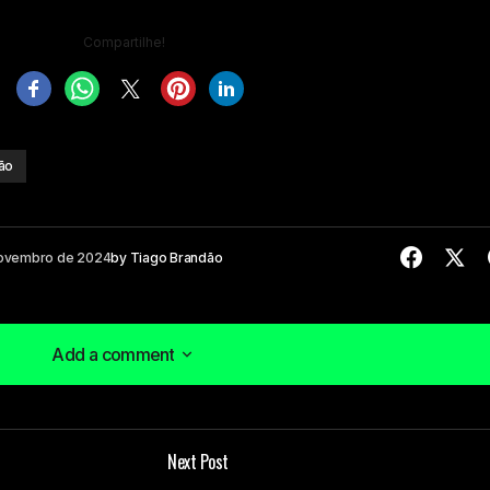
Compartilhe!
ão
novembro de 2024
by
Tiago Brandão
Add a comment
Add a comment
Next Post
á publicado.
Campos obrigatórios são marcados com
*