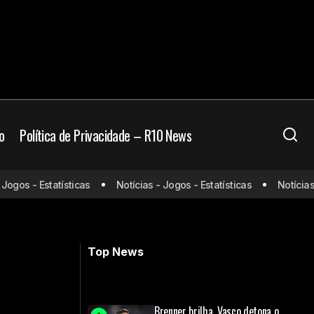
o
Política de Privacidade – R10 News
gos - Estatísticas
Notícias - Jogos - Estatísticas
Notícias - 
alações
Bélgica x Itália: onde assistir e
escalações
Top News
Brenner brilha, Vasco detona o