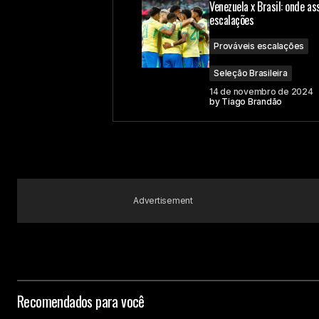
Venezuela x Brasil: onde ass
escalações
Comment
*
Prováveis escalações
Seleção Brasileira
14 de novembro de 2024
by
Tiago Brandão
Your Name
Submit Comment
Advertisement
Recomendados para você