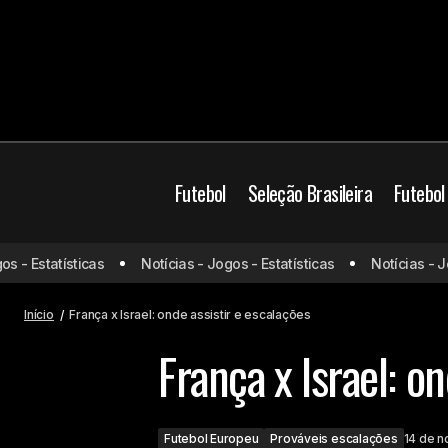
Futebol
Seleção Brasileira
Futebol
- Estatísticas
Notícias - Jogos - Estatísticas
Notícias - Jogo
Venezuela x Brasil: onde assistir e
Futebo
escalações
Início
França x Israel: onde assistir e escalações
França x Israel: o
Futebol Europeu
Prováveis escalações
14 de 