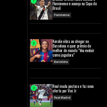
Fluminense e avança na Copa do
Brasil
Fluminense
Kerolin vibra ao chegar no
Barcelona e quer prêmio de
melhor do mundo “Vou evoluir
como jogadora”
Barcelona
Real muda postura e faz nova
oferta por Vini Jr
Real Madrid