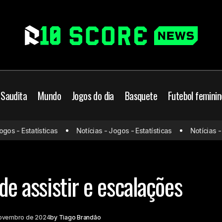
 Saudita
Mundo
Jogos do dia
Basquete
Futebol feminin
s - Estatísticas
Notícias - Jogos - Estatísticas
Notícias - Jo
França x Israel: onde assistir e esc
l Europeu
Prováveis escalações
nde assistir e escalações
novembro de 2024
by
Tiago Brandão