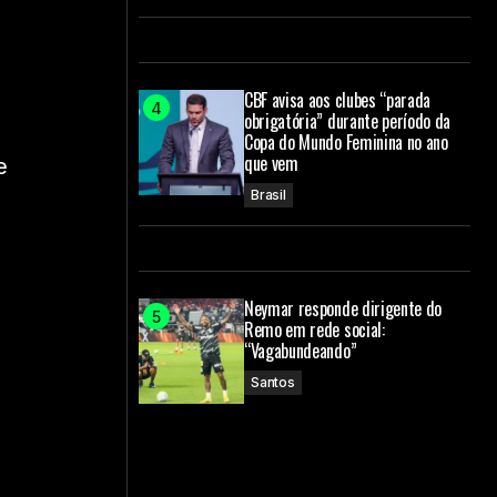
CBF avisa aos clubes “parada
obrigatória” durante período da
Copa do Mundo Feminina no ano
que vem
e
Brasil
Neymar responde dirigente do
Remo em rede social:
“Vagabundeando”
Santos