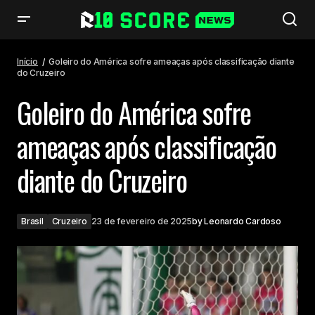
Goleiro do América sofre ameaças após classificação diante do Cruzeiro
Início
Goleiro do América sofre ameaças após classificação diante
do Cruzeiro
Goleiro do América sofre
ameaças após classificação
diante do Cruzeiro
Brasil
Cruzeiro
23 de fevereiro de 2025
by
Leonardo Cardoso