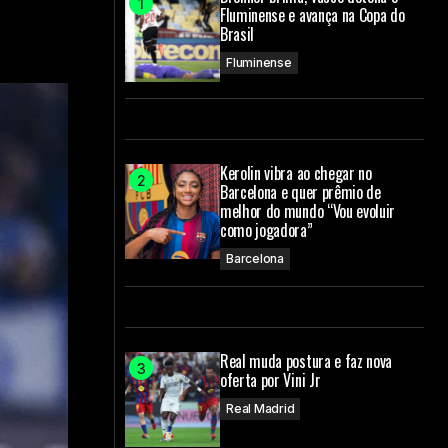
Fluminense e avança na Copa do
Brasil
Fluminense
Kerolin vibra ao chegar no
Barcelona e quer prêmio de
melhor do mundo “Vou evoluir
como jogadora”
Barcelona
Real muda postura e faz nova
oferta por Vini Jr
Real Madrid