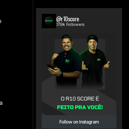
@r10score
o
319k Followers
a
Follow on Instagram