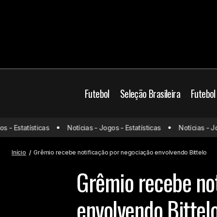
Futebol
Seleção Brasileira
Futebol
 Estatísticas
Notícias - Jogos - Estatísticas
Notícias - Jogos
Adriano Imperador não esconde
B
ansiedade por jogo de aposentadoria
Início
Grêmio recebe notificação por negociação envolvendo Bittelo
Grêmio recebe not
envolvendo Bittel