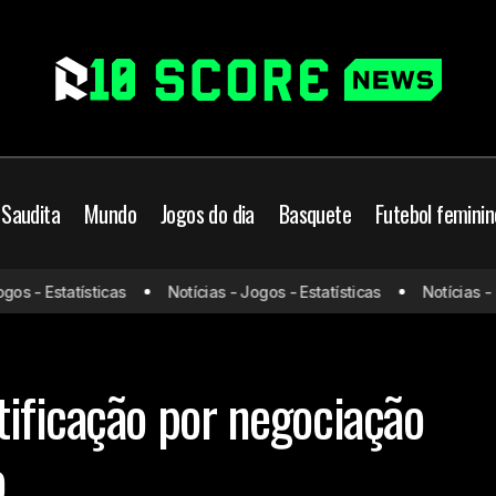
 Saudita
Mundo
Jogos do dia
Basquete
Futebol feminin
 - Estatísticas
Notícias - Jogos - Estatísticas
Notícias - Jog
Grêmio recebe notificação por negociação envolvendo Bitte
rasil
ificação por negociação
o