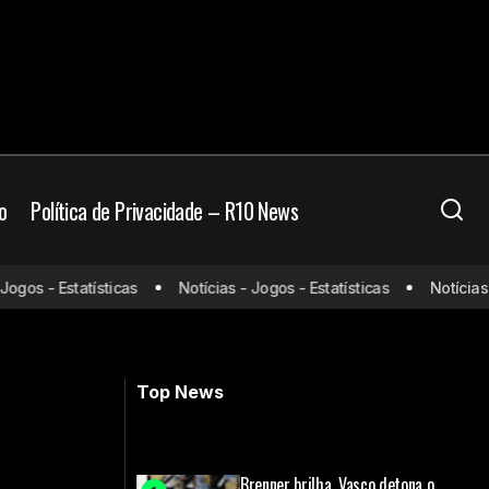
o
Política de Privacidade – R10 News
Yuri Alberto recebe premiação no Rio
os - Estatísticas
Notícias - Jogos - Estatísticas
Notícias - J
lo
de Janeiro e revela conversa com
Alerrandro
Top News
Brenner brilha, Vasco detona o