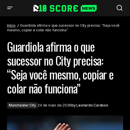
Guardiola afirma o que sucessor no City precisa: “Seja você mesmo,
copiar e colar não funciona”
Início
Guardiola afirma o que sucessor no City precisa: “Seja você
mesmo, copiar e colar não funciona”
Guardiola afirma o que
sucessor no City precisa:
“Seja você mesmo, copiar e
colar não funciona”
Manchester City
24 de maio de 2026
by
Leonardo Cardoso