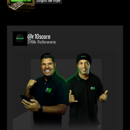
Jogos de hoje
@r10score
319k Followers