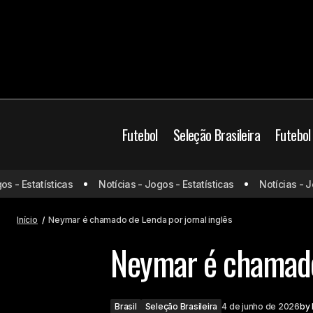
Futebol
Seleção Brasileira
Futebol
- Estatísticas
Notícias - Jogos - Estatísticas
Notícias - Jogo
Bayern lidera ranking da UEFA; veja a
B
lista
Início
Neymar é chamado de Lenda por jornal inglês
Neymar é chamado 
Brasil
Seleção Brasileira
4 de junho de 2026
by