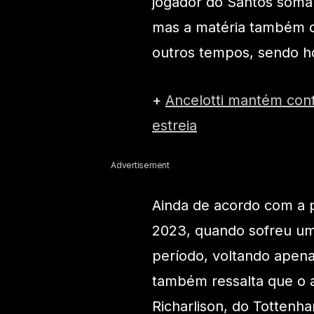
jogador do Santos soma 
mas a matéria também d
outros tempos, sendo ho
+
Ancelotti mantém confi
estreia
Advertisement
Ainda de acordo com a 
2023, quando sofreu um
período, voltando apen
também ressalta que o 
Richarlison, do Tottenh