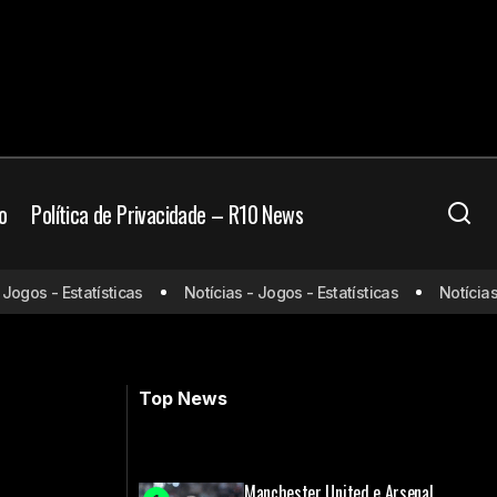
o
Política de Privacidade – R10 News
gos - Estatísticas
Notícias - Jogos - Estatísticas
Notícias - 
ês
Hamilton afirma que vai torcer pelo
Brasil na Copa
Top News
Manchester United e Arsenal