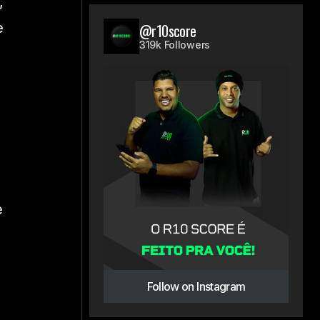
,
e
@r10score
319k Followers
e
Follow on Instagram