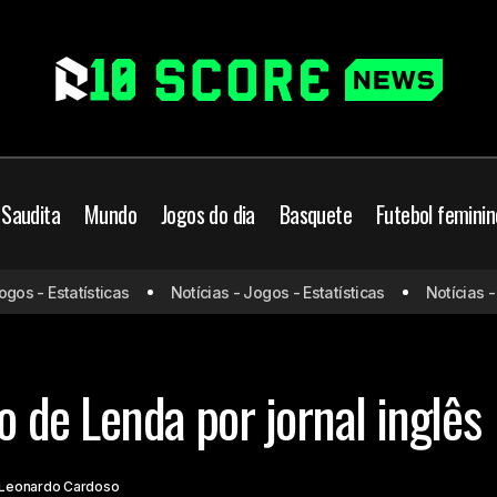
 Saudita
Mundo
Jogos do dia
Basquete
Futebol feminin
s - Estatísticas
Notícias - Jogos - Estatísticas
Notícias - Jo
Neymar é chamado de Lenda por jornal ingl
rasil
Seleção Brasileira
de Lenda por jornal inglês
Leonardo Cardoso