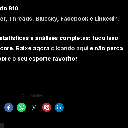
 do R10
er
,
Threads
,
Bluesky
,
Facebook
e
Linkedin
.
statísticas e análises completas: tudo isso
core. Baixe agora
clicando aqui
e não perca
re o seu esporte favorito!
Compartilhe!
r