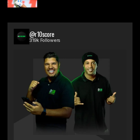
@r10score
319k Followers