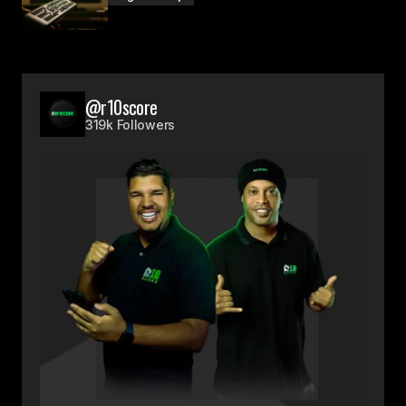
@r10score
319k Followers