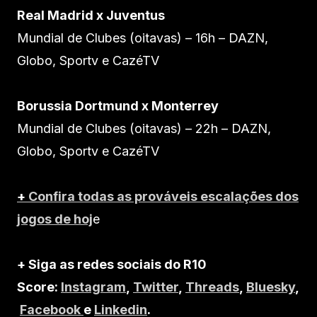
Real Madrid x Juventus
Mundial de Clubes (oitavas) – 16h – DAZN,
Globo, Sportv e CazéTV
Borussia Dortmund x Monterrey
Mundial de Clubes (oitavas) – 22h – DAZN,
Globo, Sportv e CazéTV
+
Confira todas as prováveis escalações dos
jogos de hoj
e
+ Siga as redes sociais do R10
Score:
Instagram
,
Twitter
,
Threads
,
Bluesky
,
Facebook
e
Linkedin
.