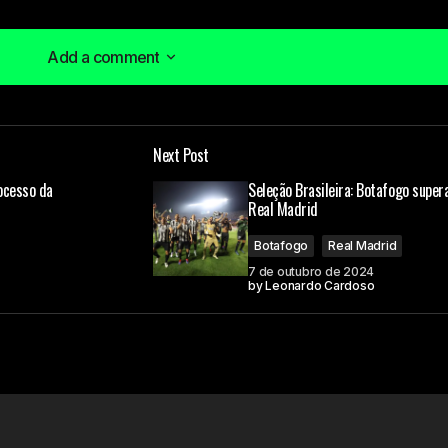
Add a comment
Add a comment
Next Post
á publicado.
Campos obrigatórios são marcados com
*
rocesso da
Seleção Brasileira: Botafogo super
Real Madrid
Botafogo
Real Madrid
7 de outubro de 2024
by
Leonardo Cardoso
Your E-mail