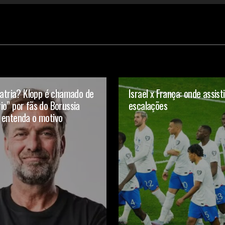
latria? Klopp é chamado de
Israel x França: onde assisti
o” por fãs do Borussia
escalações
 entenda o motivo