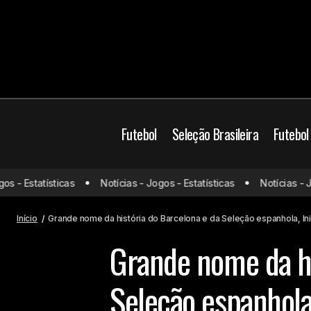
Futebol
Seleção Brasileira
Futebol
Barcelona
- Estatísticas
Notícias - Jogos - Estatísticas
Notícias - Jogo
Dorival Jr quer acelerar processo da
Seleção Brasileira
Futebol Europeu
Início
Grande nome da história do Barcelona e da Seleção espanhola, In
Grande nome da hi
Seleção espanhola,