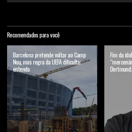
Recomendados para você
Barcelona pretende voltar ao Camp
Fim da ido
Nou, mas regra da UEFA dificulta;
“mercenári
entenda
Dortmund;