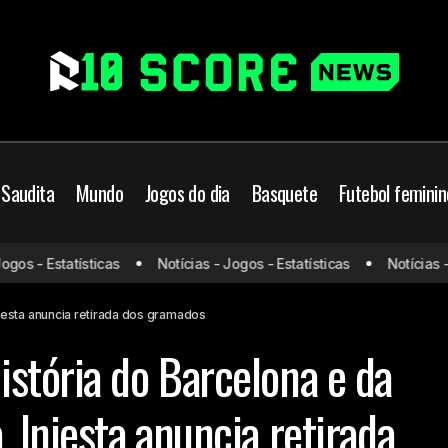
 Saudita
Mundo
Jogos do dia
Basquete
Futebol feminin
Grande nome da história do Barcelona e da Seleção espanhola,
s - Estatísticas
Notícias - Jogos - Estatísticas
Notícias - Jo
retirada dos gramados
iesta anuncia retirada dos gramados
stória do Barcelona e da
 Iniesta anuncia retirada