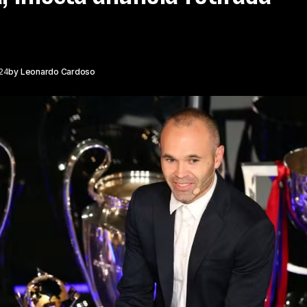
24
by
Leonardo Cardoso