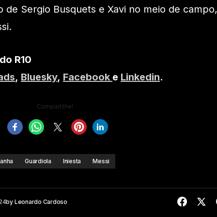
o de Sergio Busquets e Xavi no meio de campo
si.
 do R10
ads
,
Bluesky
,
Facebook
e
Linkedin
.
Compartilhe!
anha
Guardiola
Iniesta
Messi
24
by
Leonardo Cardoso