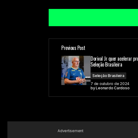
Previous Post
O seu endereço de e-mail não ser
Dorival Jr quer acelerar p
Seleção Brasileira
Comment
*
Seleção Brasileira
7 de outubro de 2024
by
Leonardo Cardoso
Your Name
Advertisement
Submit Comment