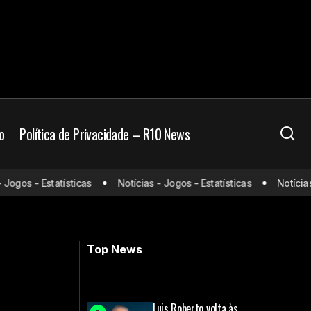
o
Política de Privacidade – R10 News
 Iniesta anuncia
gos - Estatísticas
Notícias - Jogos - Estatísticas
Notícias - 
Seleção Brasileira: Botafogo supera
Real Madrid
Top News
Luis Roberto volta às