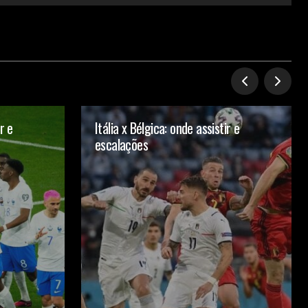
r e
Itália x Bélgica: onde assistir e
escalações