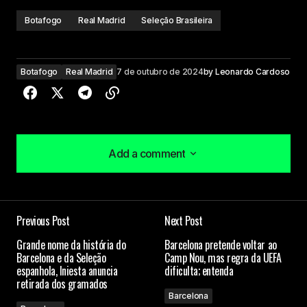
Botafogo
Real Madrid
Seleção Brasileira
Botafogo
Real Madrid
7 de outubro de 2024
by
Leonardo Cardoso
Add a comment
Add a comment
Previous Post
Next Post
O seu endereço de e-mail não será publicado.
Grande nome da história do
Barcelona pretende voltar ao
Campos obrigatórios são marcados com
*
Barcelona e da Seleção
Camp Nou, mas regra da UEFA
espanhola, Iniesta anuncia
dificulta; entenda
retirada dos gramados
Comment
*
Barcelona