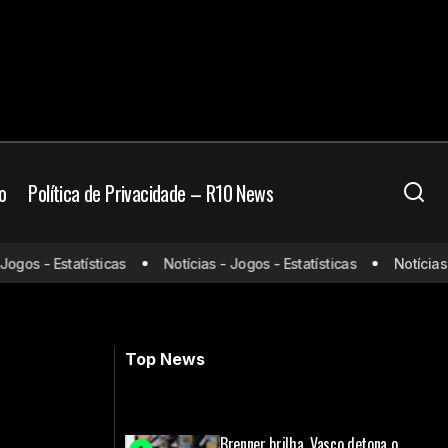
o
Política de Privacidade – R10 News
o: onde assistir e
os - Estatísticas
Notícias - Jogos - Estatísticas
Notícias - J
Flamengo x Atlético-MG: onde assistir
es
e prováveis escalações
Top News
Brenner brilha, Vasco detona o