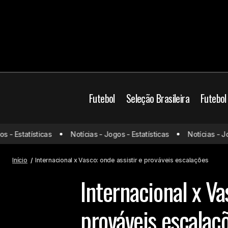
Futebol
Seleção Brasileira
Futebol
Brasil
Campeonato B
 Estatísticas
Notícias - Jogos - Estatísticas
Notícias - Jogos
Bahia x Juventude: onde assistir e
prováveis escalações
Jogos do dia
Prová
Início
Internacional x Vasco: onde assistir e prováveis escalações
Internacional x Va
prováveis escalaç