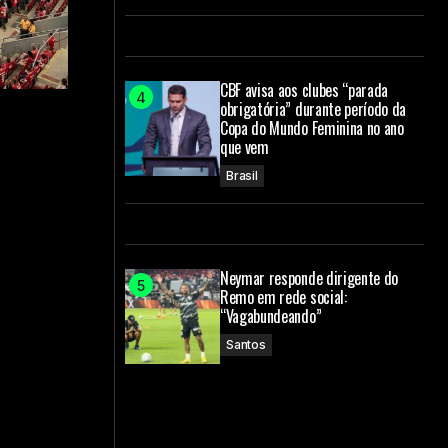
CBF avisa aos clubes “parada
obrigatória” durante período da
Copa do Mundo Feminina no ano
que vem
Brasil
Neymar responde dirigente do
Remo em rede social:
“Vagabundeando”
Santos