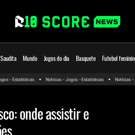
 Saudita
Mundo
Jogos do dia
Basquete
Futebol feminin
Internacional x Vasc
rasileiro
Futebol Brasileiro
Jogos de hoje
 - Estatísticas
Notícias - Jogos - Estatísticas
Notícias - Jog
prováveis escalaçõ
veis escalações
Vasco
sco: onde assistir e
ões