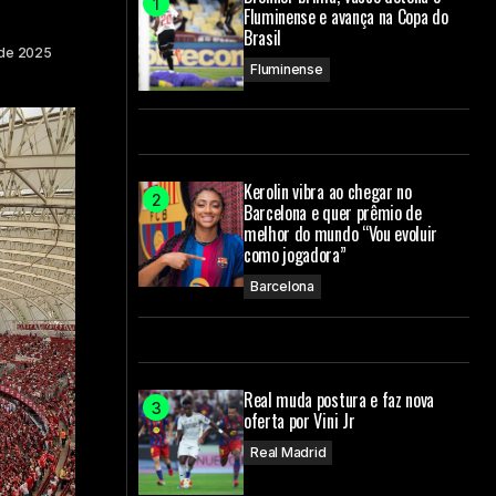
Fluminense e avança na Copa do
Brasil
 de 2025
Fluminense
Kerolin vibra ao chegar no
Barcelona e quer prêmio de
melhor do mundo “Vou evoluir
como jogadora”
Barcelona
Real muda postura e faz nova
oferta por Vini Jr
Real Madrid