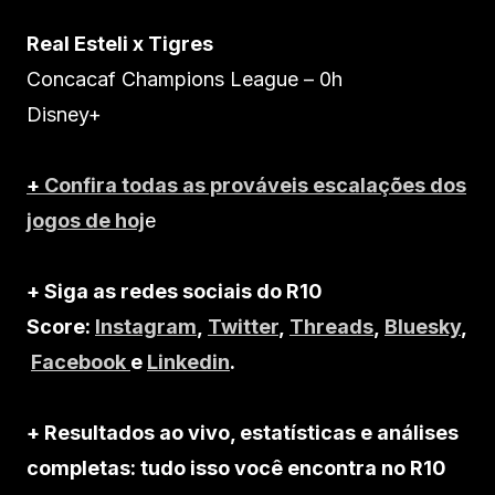
Real Esteli x Tigres
Concacaf Champions League – 0h
Disney+
+
Confira todas as prováveis escalações dos
jogos de hoj
e
+ Siga as redes sociais do R10
Score:
Instagram
,
Twitter
,
Threads
,
Bluesky
,
Facebook
e
Linkedin
.
+ Resultados ao vivo, estatísticas e análises
completas: tudo isso você encontra no R10