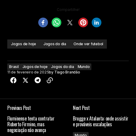
Compartilhe!
Jogos de hoje
Jogos do dia
Onde ver futebol
Brasil
Jogos de hoje
Jogos do dia
Mundo
11 de fevereiro de 2025
by
Tiago Brandão
Previous Post
Next Post
Fluminense tenta contratar
Brugge x Atalanta: onde assistir
Roberto Firmino, mas
e prováveis escalações
negociação não avança
Mundo