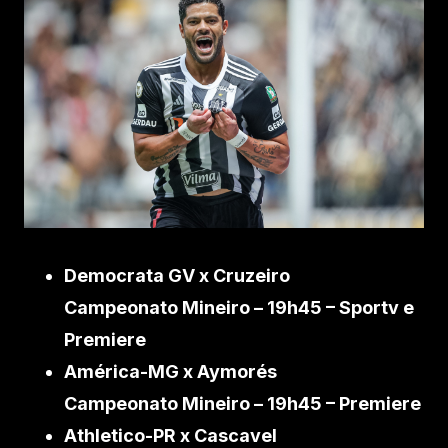
Democrata GV x Cruzeiro
Campeonato Mineiro – 19h45 – Sportv e
Premiere
América-MG x Aymorés
Campeonato Mineiro – 19h45 – Premiere
Athletico-PR x Cascavel