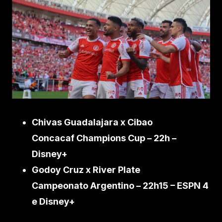
Chivas Guadalajara x Cibao
Concacaf Champions Cup – 22h –
Disney+
Godoy Cruz x River Plate
Campeonato Argentino – 22h15 – ESPN 4
e Disney+