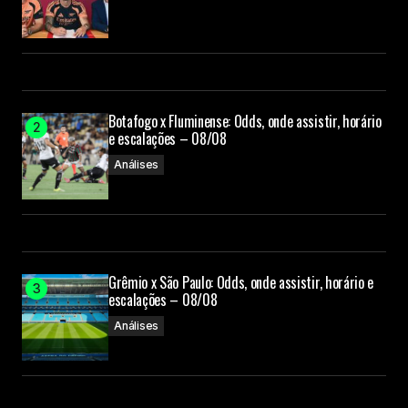
Botafogo x Fluminense: Odds, onde assistir, horário
e escalações – 08/08
Análises
Grêmio x São Paulo: Odds, onde assistir, horário e
escalações – 08/08
Análises