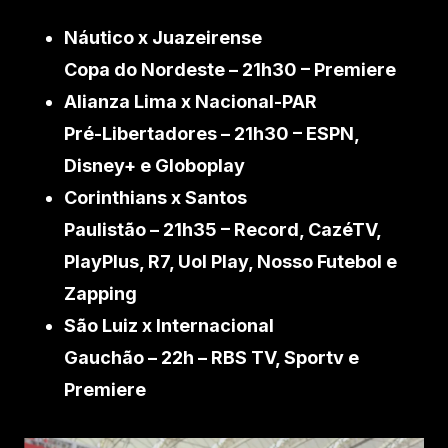
Náutico x Juazeirense
Copa do Nordeste – 21h30 – Premiere
Alianza Lima x Nacional-PAR
Pré-Libertadores – 21h30 – ESPN,
Disney+ e Globoplay
Corinthians x Santos
Paulistão – 21h35 – Record, CazéTV,
PlayPlus, R7, Uol Play, Nosso Futebol e
Zapping
São Luiz x Internacional
Gauchão – 22h – RBS TV, Sportv e
Premiere