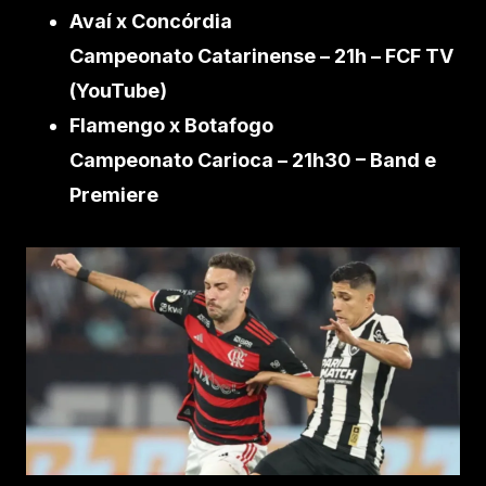
Avaí x Concórdia
Campeonato Catarinense – 21h – FCF TV
(YouTube)
Flamengo x Botafogo
Campeonato Carioca – 21h30 – Band e
Premiere