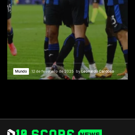
Mundo
12 de fevereiro de 2025
by
Leonardo Cardoso