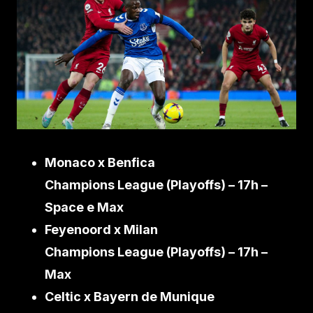
Monaco x Benfica
Champions League (Playoffs) – 17h –
Space e Max
Feyenoord x Milan
Champions League (Playoffs) – 17h –
Max
Celtic x Bayern de Munique