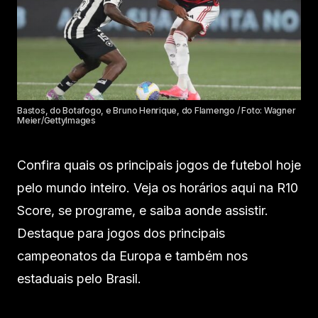
Bastos, do Botafogo, e Bruno Henrique, do Flamengo / Foto: Wagner
Meier/GettyImages
Confira quais os principais jogos de futebol hoje
pelo mundo inteiro. Veja os horários aqui na R10
Score, se programe, e saiba aonde assistir.
Destaque para jogos dos principais
campeonatos da Europa e também nos
estaduais pelo Brasil.