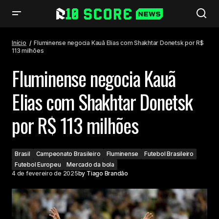
Fluminense negocia Kauã Elias com Shakhtar Donetsk por R$ 113 milhões
Início
Fluminense negocia Kauã Elias com Shakhtar Donetsk por R$
113 milhões
Fluminense negocia Kauã
Elias com Shakhtar Donetsk
por R$ 113 milhões
Brasil
Campeonato Brasileiro
Fluminense
Futebol Brasileiro
Futebol Europeu
Mercado da bola
4 de fevereiro de 2025
by
Tiago Brandão