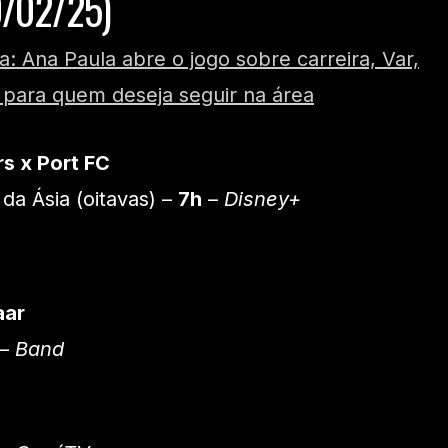
0/02/25)
ta: Ana Paula abre o jogo sobre carreira, Var,
s para quem deseja seguir na área
s x Port FC
a Ásia (oitavas) –
7h
–
Disney+
aar
–
Band