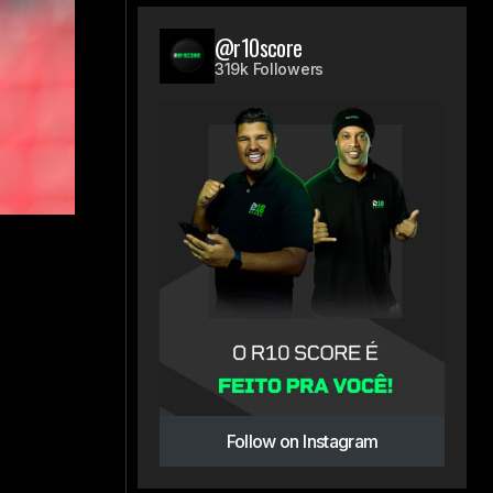
@r10score
319k Followers
Follow on Instagram