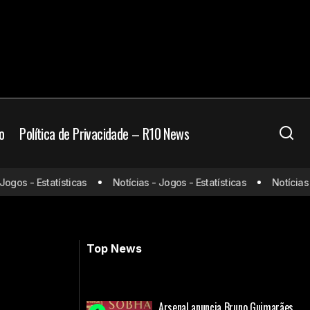
o
Política de Privacidade – R10 News
os - Estatísticas
Notícias - Jogos - Estatísticas
Notícias - J
istir e horário
Endrick pode deixar o Real, afirma
jornal
Top News
Arsenal anuncia Bruno Guimarães