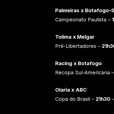
Palmeiras x Botafogo-
Campeonato Paulista –
Tolima x Melgar
Pré-Libertadores –
21h3
Racing x Botafogo
Recopa Sul-Americana 
Olaria x ABC
Copa do Brasil –
21h30