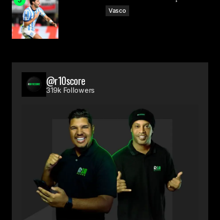
Vasco
@r10score
319k Followers