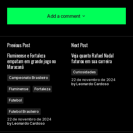
Add a comment
Add a comment
Previous Post
Next Post
O seu endereço de e-mail não será publicado.
Fluminense e Fortaleza
Veja quanto Rafael Nadal
Campos obrigatórios são marcados com
*
empatam em grande jogo no
faturou em sua carreira
Maracanã
Curiosidades
Comment
*
Campeonato Brasileiro
22 de novembro de 2024
by
Leonardo Cardoso
Fluminense
Fortaleza
Futebol
Your Name
Futebol Brasileiro
22 de novembro de 2024
by
Leonardo Cardoso
Your E-mail