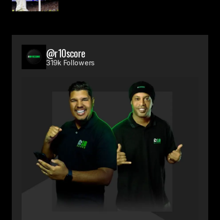
@r10score
319k Followers