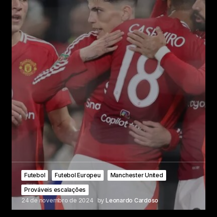
Futebol
Futebol Europeu
Manchester United
Prováveis escalações
24 de novembro de 2024
by
Leonardo Cardoso