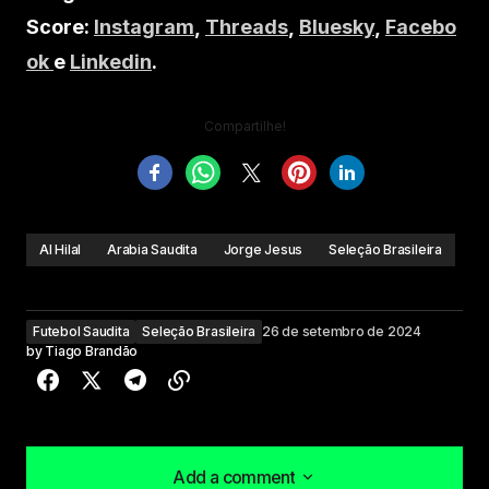
Score:
Instagram
,
Threads
,
Bluesky
,
Facebo
ok
e
Linkedin
.
Compartilhe!
Al Hilal
Arabia Saudita
Jorge Jesus
Seleção Brasileira
Futebol Saudita
Seleção Brasileira
26 de setembro de 2024
by
Tiago Brandão
Add a comment