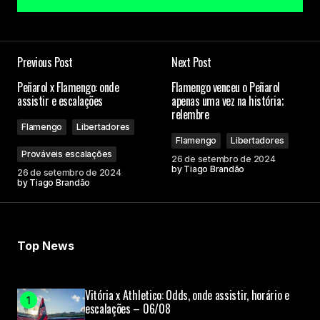
Add a comment
Previous Post
Next Post
O seu endereço de e-mail não será publicado.
Peñarol x Flamengo: onde
Flamengo venceu o Peñarol
Campos obrigatórios são marcados com
*
assistir e escalações
apenas uma vez na história;
relembre
Flamengo
Libertadores
Comment
*
Flamengo
Libertadores
Prováveis escalações
26 de setembro de 2024
by
Tiago Brandão
26 de setembro de 2024
by
Tiago Brandão
Your Name
Top News
Your E-mail
Vitória x Athletico: Odds, onde assistir, horário e
escalações – 06/08
Submit Comment