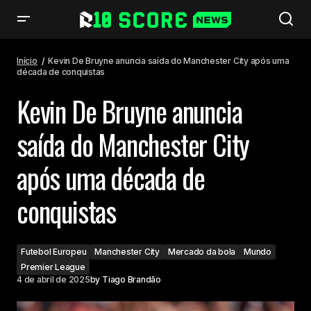
Kevin De Bruyne anuncia saída do Manchester City após uma década de
conquistas
Início
Kevin De Bruyne anuncia saída do Manchester City após uma
década de conquistas
Kevin De Bruyne anuncia
saída do Manchester City
após uma década de
conquistas
Futebol Europeu
Manchester City
Mercado da bola
Mundo
Premier League
4 de abril de 2025
by
Tiago Brandão