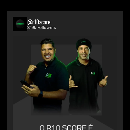
@r10score
319k Followers