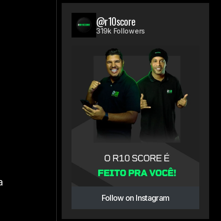
@r10score
319k Followers
a
Follow on Instagram
a