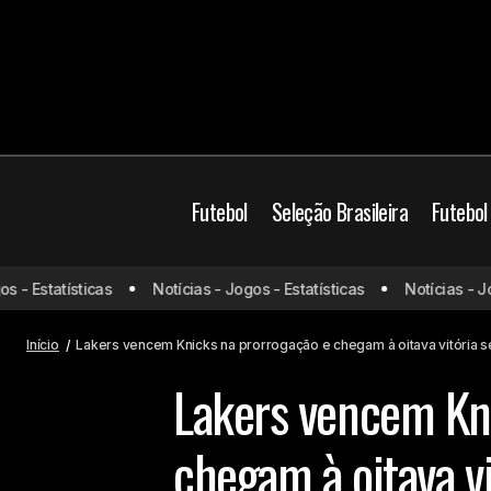
Futebol
Seleção Brasileira
Futebol
Clima tenso no vestiário: jogadores do
 Estatísticas
Notícias - Jogos - Estatísticas
Notícias - Jogos
Corinthians discutem em derrota para
Basquete
NBA
o Barcelona-EQU
Início
Lakers vencem Knicks na prorrogação e chegam à oitava vitória 
Lakers vencem Kn
chegam à oitava v