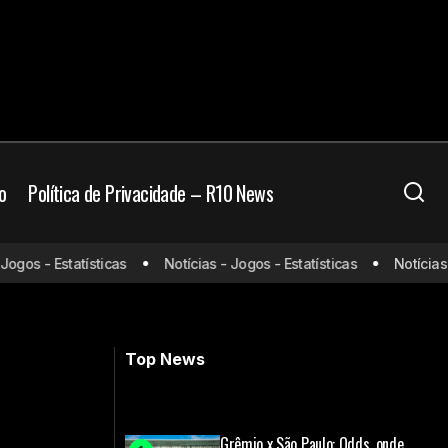
o
Política de Privacidade – R10 News
Vasco monitora evolução de Adson e
os - Estatísticas
Notícias - Jogos - Estatísticas
Notícias - J
 seguida na NBA
Guilherme Estrella e projeta retornos
para o Brasileirão
Top News
Grêmio x São Paulo: Odds, onde