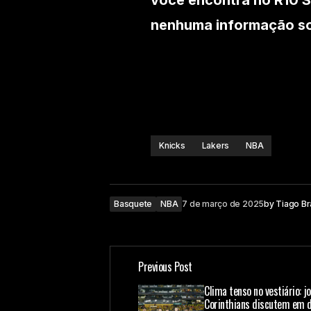
você encontra no R10 S
nenhuma informação sob
Knicks
Lakers
NBA
Basquete
NBA
7 de março de 2025
by
Tiago B
Previous Post
Clima tenso no vestiário: 
Corinthians discutem em d