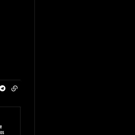
e
nos