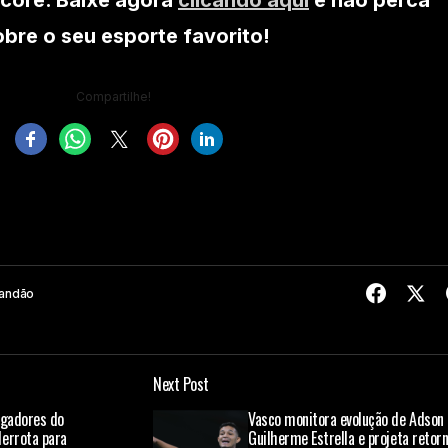
core. Baixe agora
clicando aqui
e não perca
re o seu esporte favorito!
Compartilhe!
randão
Next Post
jogadores do
Vasco monitora evolução de Adson 
errota para
Guilherme Estrella e projeta retor