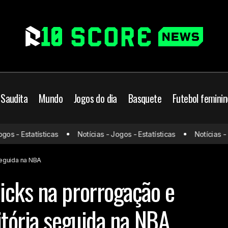
 Saudita
Mundo
Jogos do dia
Basquete
Futebol feminin
 - Estatísticas
Notícias - Jogos - Estatísticas
Notícias - Jog
Lakers vencem Knicks na prorrogação e chegam à oitava vitória
seguida na NBA
icks na prorrogação e
itória seguida na NBA