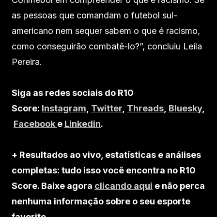
as pessoas que comandam o futebol sul-
americano nem sequer sabem o que é racismo,
como conseguirão combatê-lo?”, concluiu Leila
Pereira.
Siga as redes sociais do R10
Score:
Instagram
,
Twitter
,
Threads
,
Bluesky
,
Facebook
e
Linkedin
.
+ Resultados ao vivo, estatísticas e análises
completas: tudo isso você encontra no R10
Score. Baixe agora
clicando aqui
e não perca
nenhuma informação sobre o seu esporte
favorito